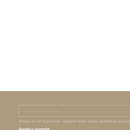
Tu correo electrónico
Al hacer clic en "Suscribirse", consiente recibir correos electrónicos de ma
Ayuda y soporte